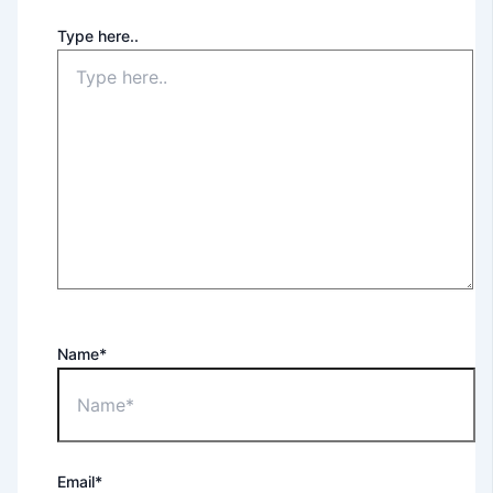
Type here..
Name*
Email*