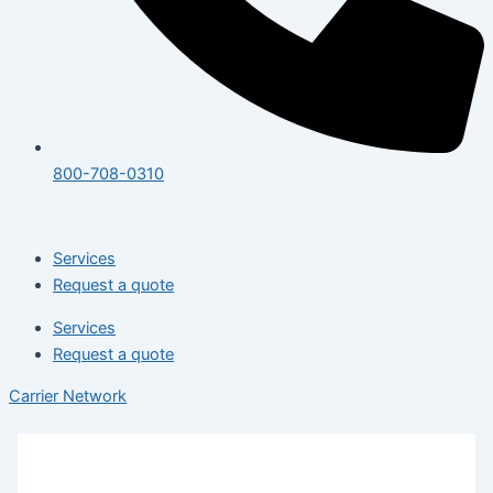
800-708-0310
Services
Request a quote
Services
Request a quote
Carrier Network