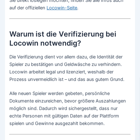
Sie direkt loslegen möchten, finden Sie alle Infos auch
auf der offiziellen
Locowin-Seite
.
Warum ist die Verifizierung bei
Locowin notwendig?
Die Verifizierung dient vor allem dazu, die Identität der
Spieler zu bestätigen und Geldwäsche zu verhindern.
Locowin arbeitet legal und lizenziert, weshalb der
Prozess unvermeidlich ist – und das aus gutem Grund.
Alle neuen Spieler werden gebeten, persönliche
Dokumente einzureichen, bevor größere Auszahlungen
möglich sind. Dadurch wird sichergestellt, dass nur
echte Personen mit gültigen Daten auf der Plattform
spielen und Gewinne ausgezahlt bekommen.