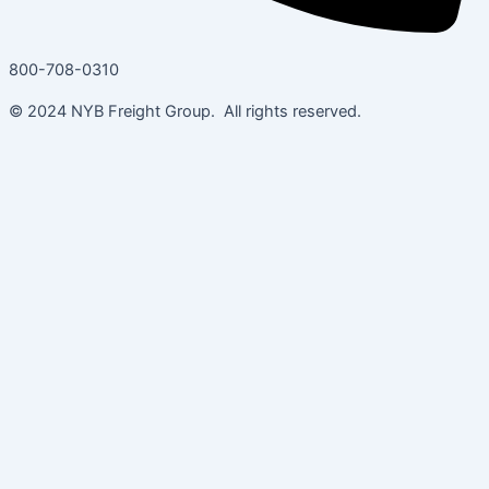
800-708-0310
© 2024 NYB Freight Group. All rights reserved.