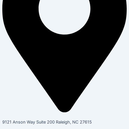
9121 Anson Way Suite 200 Raleigh, NC 27615