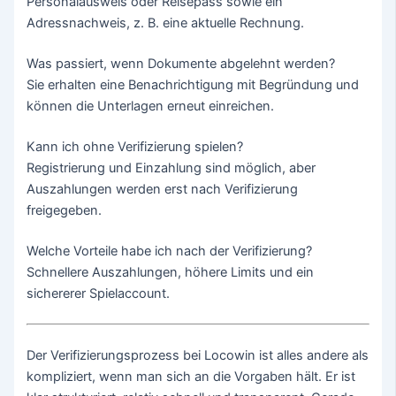
Personalausweis oder Reisepass sowie ein
Adressnachweis, z. B. eine aktuelle Rechnung.
Was passiert, wenn Dokumente abgelehnt werden?
Sie erhalten eine Benachrichtigung mit Begründung und
können die Unterlagen erneut einreichen.
Kann ich ohne Verifizierung spielen?
Registrierung und Einzahlung sind möglich, aber
Auszahlungen werden erst nach Verifizierung
freigegeben.
Welche Vorteile habe ich nach der Verifizierung?
Schnellere Auszahlungen, höhere Limits und ein
sichererer Spielaccount.
Der Verifizierungsprozess bei Locowin ist alles andere als
kompliziert, wenn man sich an die Vorgaben hält. Er ist