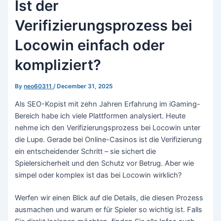
Ist der
Verifizierungsprozess bei
Locowin einfach oder
kompliziert?
By
neo60311
/
December 31, 2025
Als SEO-Kopist mit zehn Jahren Erfahrung im iGaming-
Bereich habe ich viele Plattformen analysiert. Heute
nehme ich den Verifizierungsprozess bei Locowin unter
die Lupe. Gerade bei Online-Casinos ist die Verifizierung
ein entscheidender Schritt – sie sichert die
Spielersicherheit und den Schutz vor Betrug. Aber wie
simpel oder komplex ist das bei Locowin wirklich?
Werfen wir einen Blick auf die Details, die diesen Prozess
ausmachen und warum er für Spieler so wichtig ist. Falls