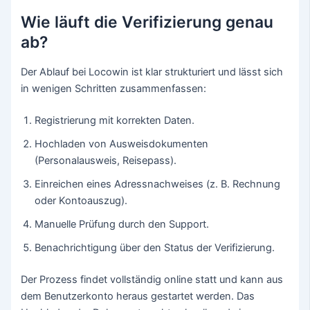
Wie läuft die Verifizierung genau
ab?
Der Ablauf bei Locowin ist klar strukturiert und lässt sich
in wenigen Schritten zusammenfassen:
Registrierung mit korrekten Daten.
Hochladen von Ausweisdokumenten
(Personalausweis, Reisepass).
Einreichen eines Adressnachweises (z. B. Rechnung
oder Kontoauszug).
Manuelle Prüfung durch den Support.
Benachrichtigung über den Status der Verifizierung.
Der Prozess findet vollständig online statt und kann aus
dem Benutzerkonto heraus gestartet werden. Das