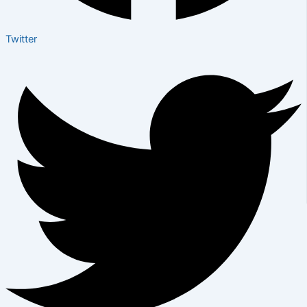
Twitter